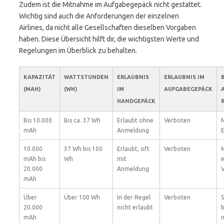
Zudem ist die Mitnahme im Aufgabegepäck nicht gestattet.
Wichtig sind auch die Anforderungen der einzelnen
Airlines, da nicht alle Gesellschaften dieselben Vorgaben
haben. Diese Übersicht hilft dir, die wichtigsten Werte und
Regelungen im Überblick zu behalten.
KAPAZITÄT
WATTSTUNDEN
ERLAUBNIS
ERLAUBNIS IM
(MAH)
(WH)
IM
AUFGABEGEPÄCK
HANDGEPÄCK
Bis 10.000
Bis ca. 37 Wh
Erlaubt ohne
Verboten
mAh
Anmeldung
10.000
37 Wh bis 100
Erlaubt, oft
Verboten
M
mAh bis
Wh
mit
20.000
Anmeldung
mAh
Über
Über 100 Wh
In der Regel
Verboten
20.000
nicht erlaubt
b
mAh
n