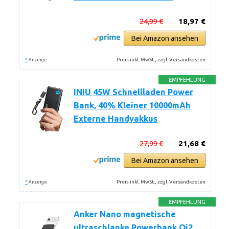
24,99 €
18,97 €
Bei Amazon ansehen
*
Preis inkl. MwSt., zzgl. Versandkosten
Anzeige
EMPFEHLUNG
INIU 45W Schnellladen Power
Bank, 40% Kleiner 10000mAh
Externe Handyakkus
27,99 €
21,68 €
Bei Amazon ansehen
*
Preis inkl. MwSt., zzgl. Versandkosten
Anzeige
EMPFEHLUNG
Anker Nano magnetische
ultraschlanke Powerbank Qi2