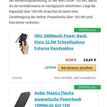
der Bedienungsanleitung. Ist der Wert unter 100 Wh, darfst
du sie normalerweise im Handgepäck mitnehmen. Liegt die
Kapazität über 100 Wh, brauchst du meist eine
Genehmigung der Airline. Powerbanks über 160 Wh sind
fast immer verboten.
EMPFEHLUNG
INIU 20000mAh Power Bank,
Klein 22.5W Schnellladung
Externe Handyakkus
32,99 €
24,65 €
Bei Amazon ansehen
*
Preis inkl. MwSt., zzgl. Versandkosten
Anzeige
EMPFEHLUNG
Anker MagGo Flache
magnetische Powerbank
10000mAh Qi2 15W