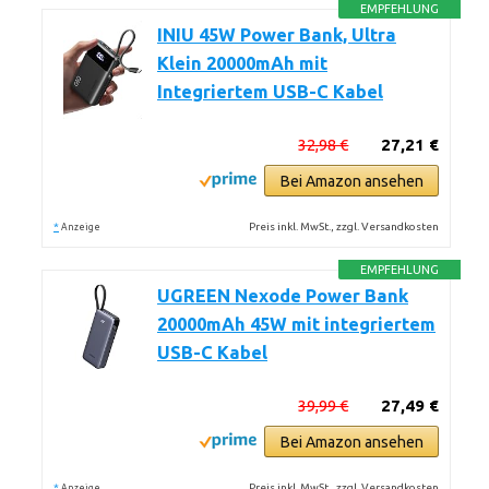
EMPFEHLUNG
INIU 45W Power Bank, Ultra
Klein 20000mAh mit
Integriertem USB-C Kabel
32,98 €
27,21 €
Bei Amazon ansehen
*
Preis inkl. MwSt., zzgl. Versandkosten
Anzeige
EMPFEHLUNG
UGREEN Nexode Power Bank
20000mAh 45W mit integriertem
USB-C Kabel
39,99 €
27,49 €
Bei Amazon ansehen
*
Preis inkl. MwSt., zzgl. Versandkosten
Anzeige