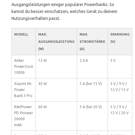
Ausgangsleistungen einiger populärer Powerbanks. So
kannst du besser einschätzen, welches Gerät zu deinem
Nutzungsverhalten passt.
MODELL
MAX.
MAX.
SPANNUNG
AUSGANGSLEISTUNG
STROMSTÄRKE
(V)
(W)
(A)
Anker
12 W
2,4 A
5 V
PowerCore
10000
Xiaomi Mi
45 W
3 A (bei 15 V)
5 V / 9 V /
Power
12 V / 15 V
Bank 3 Pro
RAVPower
60 W
3 A (bei 20 V)
5 V / 9 V /
PD Pioneer
12 V / 20 V
20000
mAh