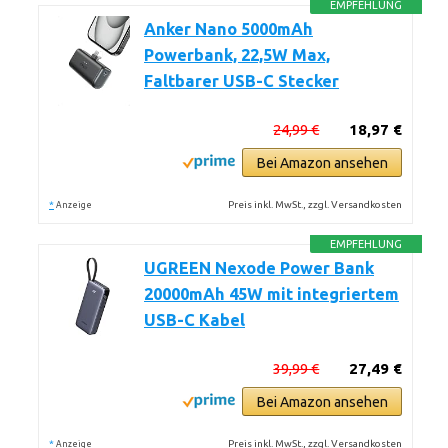
EMPFEHLUNG
Anker Nano 5000mAh
Powerbank, 22,5W Max,
Faltbarer USB-C Stecker
24,99 €
18,97 €
Bei Amazon ansehen
*
Preis inkl. MwSt., zzgl. Versandkosten
Anzeige
EMPFEHLUNG
UGREEN Nexode Power Bank
20000mAh 45W mit integriertem
USB-C Kabel
39,99 €
27,49 €
Bei Amazon ansehen
*
Preis inkl. MwSt., zzgl. Versandkosten
Anzeige