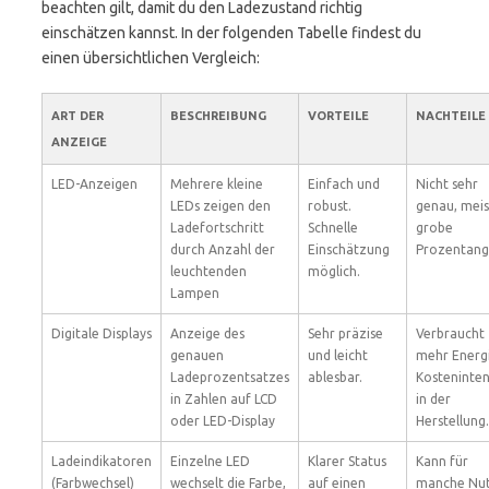
beachten gilt, damit du den Ladezustand richtig
einschätzen kannst. In der folgenden Tabelle findest du
einen übersichtlichen Vergleich:
ART DER
BESCHREIBUNG
VORTEILE
NACHTEILE
ANZEIGE
LED-Anzeigen
Mehrere kleine
Einfach und
Nicht sehr
LEDs zeigen den
robust.
genau, meis
Ladefortschritt
Schnelle
grobe
durch Anzahl der
Einschätzung
Prozentang
leuchtenden
möglich.
Lampen
Digitale Displays
Anzeige des
Sehr präzise
Verbraucht
genauen
und leicht
mehr Energi
Ladeprozentsatzes
ablesbar.
Kosteninten
in Zahlen auf LCD
in der
oder LED-Display
Herstellung.
Ladeindikatoren
Einzelne LED
Klarer Status
Kann für
(Farbwechsel)
wechselt die Farbe,
auf einen
manche Nu