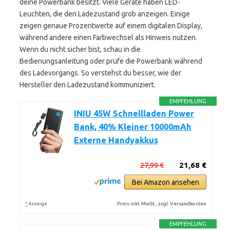
deine Powerbank besitzt. Viele Geräte haben LED-
Leuchten, die den Ladezustand grob anzeigen. Einige
zeigen genaue Prozentwerte auf einem digitalen Display,
während andere einen Farbwechsel als Hinweis nutzen.
Wenn du nicht sicher bist, schau in die
Bedienungsanleitung oder prüfe die Powerbank während
des Ladevorgangs. So verstehst du besser, wie der
Hersteller den Ladezustand kommuniziert.
EMPFEHLUNG
INIU 45W Schnellladen Power
Bank, 40% Kleiner 10000mAh
Externe Handyakkus
27,99 €
21,68 €
Bei Amazon ansehen
*
Preis inkl. MwSt., zzgl. Versandkosten
Anzeige
EMPFEHLUNG