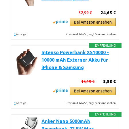
32,99 €
24,65 €
Bei Amazon ansehen
*
Preis inkl. MwSt., zzgl. Versandkosten
Anzeige
EMPFEHLUNG
Intenso Powerbank XS10000 -
10000 mAh Externer Akku für
iPhone & Samsung
15,19 €
8,98 €
Bei Amazon ansehen
*
Preis inkl. MwSt., zzgl. Versandkosten
Anzeige
EMPFEHLUNG
Anker Nano 5000mAh
Powerbank, 22,5W Max,