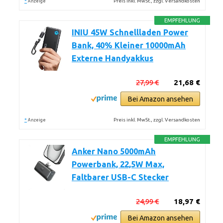
*
Preis inkl. MwSt., zzgl. Versandkosten
Anzeige
EMPFEHLUNG
INIU 45W Schnellladen Power
Bank, 40% Kleiner 10000mAh
Externe Handyakkus
27,99 €
21,68 €
Bei Amazon ansehen
*
Preis inkl. MwSt., zzgl. Versandkosten
Anzeige
EMPFEHLUNG
Anker Nano 5000mAh
Powerbank, 22,5W Max,
Faltbarer USB-C Stecker
24,99 €
18,97 €
Bei Amazon ansehen