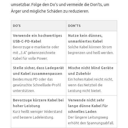
umsetzbar. Folge den Do’s und vermeide die Don’ts, um
Ärger und mögliche Schäden zu reduzieren.
DO’S
DON’TS
Verwende ein hochwertiges
Nutze kein dünnes,
USB-C-PD-Kabel
unmarkiertes Kabel
Bevorzuge e-markierte oder
Solche Kabel können Strom
mit „5 A“ gekennzeichnete
begrenzen und heiß werden.
Kabel für volle Power.
Stelle sicher, dass Ladegerät
Mische nicht blind Geräte
und Kabel zusammenpassen
und Zubehör
Beides muss PD oder das
Ein hohes Kabel reicht nicht,
gewünschte Schnelllade-Profil
wenn das Netzteil die
unterstützen.
Leistung nicht bietet.
Bevorzuge kürzere Kabel bei
Verwende nicht sehr
hoher Leistung
lange dünne Kabel für
Kurz heißt weniger Widerstand
schnelles Laden
und bessere Ladeleistung.
Der längere Leitungsweg
erhöht den Spannungsabfall.