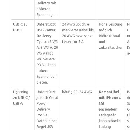
Delivery mit
höheren
Spannungen.
USB-C zu
Unterstützt
24 AWG üblich; e-
Hohe Leistung
N
USB-C
USB Power
markierte Kabel bis
möglich.
C
Delivery
.
20 AWG bzw. spez.
Bidirektional
u
Typisch 5 V/3
Leiter für 5 A
und
A
A, 9 V/3 A, 20
zukunftssicher.
K
V/5 A (100
a
W). Neuere
PD 3.1 kann
höhere
Spannungen
bieten.
Lightning
Unterstützt
häufig 28–24 AWG
Kompatibel
B
zu USB-C /
je nach Gerät
mit iPhones
.
d
USB-A
Power
Mit
S
Delivery
passendem
G
Profile.
Ladegerät
L
Daten in der
kann schnelle
s
Regel USB
Ladung
s