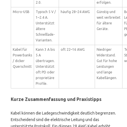
2.0.
erfolgen.
Micro-USB
Typisch 5 V /
häufig 28–24 AWG
Günstig und
B
1–2.4 A.
weit verbreitet
L
Unterstützt
für ältere
f
ältere
Geräte.
P
Schnelllade-
g
Varianten.
Kabel für
Kann 3 A bis
oft 22–16 AWG
Niedriger
T
Powerbanks
5 A
Widerstand.
S
/ dicker
übertragen.
Gut für hohe
w
Querschnitt
Unterstützt
Leistungen
oft PD oder
und lange
proprietäre
Kabellängen.
Profile.
Kurze Zusammenfassung und Praxistipps
Kabel können die Ladegeschwindigkeit deutlich begrenzen.
Entscheidend sind die elektrische Leitung und das
unterstützte Protokoll. Ein dünnes 28 AWG Kabel erhöht