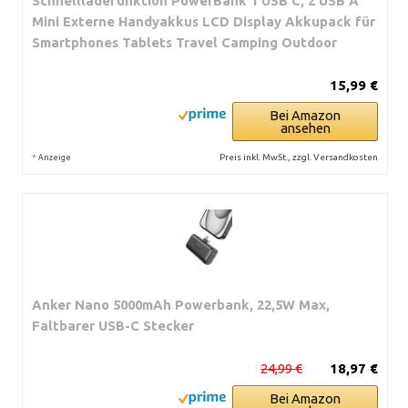
Schnellladefunktion PowerBank 1 USB C, 2 USB A
Mini Externe Handyakkus LCD Display Akkupack für
Smartphones Tablets Travel Camping Outdoor
15,99 €
Bei Amazon
ansehen
*
Preis inkl. MwSt., zzgl. Versandkosten
Anzeige
Anker Nano 5000mAh Powerbank, 22,5W Max,
Faltbarer USB-C Stecker
24,99 €
18,97 €
Bei Amazon