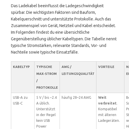
Das Ladekabel beeinflusst die Ladegeschwindigkeit
spürbar. Die wichtigsten Faktoren sind Bauform,
Kabelquerschnitt und unterstützte Protokolle. Auch das
Zusammenspiel von Gerät, Netzteil und Kabel entscheidet.
Im Folgenden findest du eine übersichtliche
Gegenüberstellung üblicher Kabeltypen. Die Tabelle nennt
typische Stromstärken, relevante Standards, Vor- und
Nachteile sowie typische Einsatzfälle.
KABELTYP
TYPISCHE
AWG /
VORTEILE
N
MAX-STROM
LEITUNGSQUALITÄT
E
/
PROTOKOLLE
USB-A zu
5 V / bis ~2.4
häufig 28–24 AWG
Weit
B
USB-C
A üblich.
verbreitet
.
S
Unterstützt
Kompatibel
P
in der Regel
mit älteren
S
kein USB
Ladegeräten.
w
Power
H