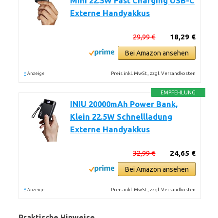
Mini 22.5W Fast Charging USB-C
Externe Handyakkus
29,99 €
18,29 €
Bei Amazon ansehen
*
Preis inkl. MwSt., zzgl. Versandkosten
Anzeige
EMPFEHLUNG
INIU 20000mAh Power Bank,
Klein 22.5W Schnellladung
Externe Handyakkus
32,99 €
24,65 €
Bei Amazon ansehen
*
Preis inkl. MwSt., zzgl. Versandkosten
Anzeige
Praktische Hinweise