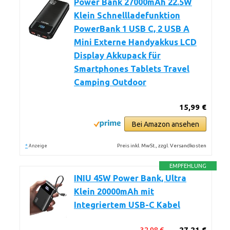
Power Bank 27000mAh 22.5W
Klein Schnellladefunktion
PowerBank 1 USB C, 2 USB A
Mini Externe Handyakkus LCD
Display Akkupack für
Smartphones Tablets Travel
Camping Outdoor
15,99 €
Bei Amazon ansehen
*
Preis inkl. MwSt., zzgl. Versandkosten
Anzeige
EMPFEHLUNG
INIU 45W Power Bank, Ultra
Klein 20000mAh mit
Integriertem USB-C Kabel
32,98 €
27,21 €