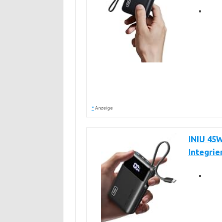
*
Anzeige
INIU 45W
Integri