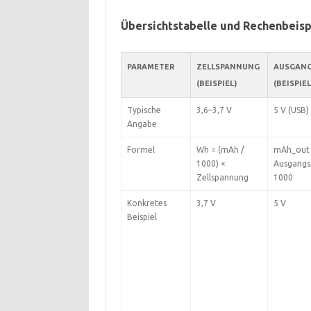
Übersichtstabelle und Rechenbeisp
PARAMETER
ZELLSPANNUNG
AUSGAN
(BEISPIEL)
(BEISPIEL
Typische
3,6–3,7 V
5 V (USB)
Angabe
Formel
Wh = (mAh /
mAh_out 
1000) ×
Ausgangs
Zellspannung
1000
Konkretes
3,7 V
5 V
Beispiel