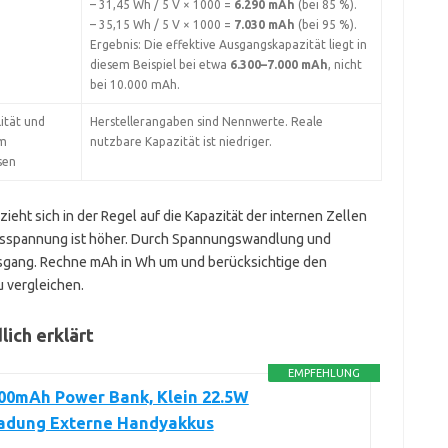
– 31,45 Wh / 5 V × 1000 =
6.290 mAh
(bei 85 %).
– 35,15 Wh / 5 V × 1000 =
7.030 mAh
(bei 95 %).
Ergebnis: Die effektive Ausgangskapazität liegt in
diesem Beispiel bei etwa
6.300–7.000 mAh
, nicht
bei 10.000 mAh.
ität und
Herstellerangaben sind Nennwerte. Reale
m
nutzbare Kapazität ist niedriger.
sen
eht sich in der Regel auf die Kapazität der internen Zellen
sspannung ist höher. Durch Spannungswandlung und
Ausgang. Rechne mAh in Wh um und berücksichtige den
 vergleichen.
ich erklärt
EMPFEHLUNG
000mAh Power Bank, Klein 22.5W
ladung Externe Handyakkus