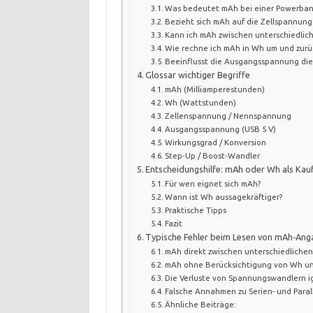
Was bedeutet mAh bei einer Powerban
Bezieht sich mAh auf die Zellspannun
Kann ich mAh zwischen unterschiedlic
Wie rechne ich mAh in Wh um und zurüc
Beeinflusst die Ausgangsspannung die
Glossar wichtiger Begriffe
mAh (Milliamperestunden)
Wh (Wattstunden)
Zellenspannung / Nennspannung
Ausgangsspannung (USB 5 V)
Wirkungsgrad / Konversion
Step‑Up / Boost‑Wandler
Entscheidungshilfe: mAh oder Wh als Kauf
Für wen eignet sich mAh?
Wann ist Wh aussagekräftiger?
Praktische Tipps
Fazit
Typische Fehler beim Lesen von mAh‑Ang
mAh direkt zwischen unterschiedliche
mAh ohne Berücksichtigung von Wh un
Die Verluste von Spannungswandlern i
Falsche Annahmen zu Serien- und Paral
Ähnliche Beiträge: