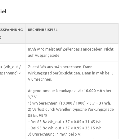
iel
GSSPANNUNG
RECHENBEISPIEL
)
mAh wird meist auf Zellenbasis angegeben. Nicht
auf Ausgangsseite.
= (Wh_out /
Zuerst Wh aus mAh berechnen. Dann
spannung) ×
Wirkungsgrad berücksichtigen. Dann in mAh bei 5
V umrechnen.
Angenommene Nennkapazität:
10.000 mAh
bei
3,7 V.
1) Wh berechnen: (10.000 / 1000) × 3,7 =
37 Wh
.
2) Verlust durch Wandler: typische Wirkungsgrade
85 bis 95 %.
– Bei 85 %: Wh_out = 37 × 0.85 = 31,45 Wh.
– Bei 95 %: Wh_out = 37 × 0.95 = 35,15 Wh.
3) Umrechnung in mAh bei 5 V: