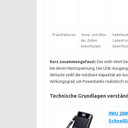
Praxisfaktoren
Temp. und Alter
Kabelqual
der Zellen
Ladestro
beeinflussen
beeinflus
Kurz zusammengefasst:
Der mAh-Wert bezi
bei deren Nennspannung. Die USB-Ausgang
Verluste sinkt die nutzbare Kapazität am 
Wirkungsgrad, um Powerbanks realistisch zu
Technische Grundlagen verständl
INIU 20
Schnell