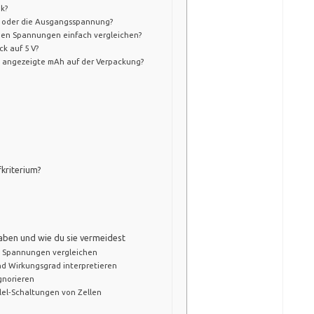
k?
g oder die Ausgangsspannung?
hen Spannungen einfach vergleichen?
k auf 5 V?
 angezeigte mAh auf der Verpackung?
kriterium?
aben und wie du sie vermeidest
n Spannungen vergleichen
d Wirkungsgrad interpretieren
gnorieren
lel‑Schaltungen von Zellen