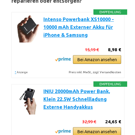
reparieren oder entsorgen?
EMPFEHLUNG
Intenso Powerbank XS10000 -
10000 mAh Externer Akku für
iPhone & Samsung
15,19 €
8,98 €
Bei Amazon ansehen
*
Preis inkl. MwSt., zzgl. Versandkosten
Anzeige
EMPFEHLUNG
INIU 20000mAh Power Bank,
Klein 22.5W Schnellladung
Externe Handyakkus
32,99 €
24,65 €
Bei Amazon ansehen