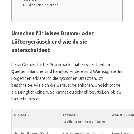
Ähnliche Beiträge:
Ursachen für leises Brumm- oder
Lüftergeräusch und wie du sie
unterscheidest
Leise Geräusche bei Powerbanks haben verschiedene
Quellen. Manche sind harmlos. Andere sind Warnsignale. Im
Folgenden erkläre ich die typischen Ursachen. Ich
beschreibe, wie sich die Geräusche anhören. Und ich ordne
die Dringlichkeit ein. So kannst du schnell beurteilen, ob du
handeln musst.
URSACHE
TYPISCHE
WANN ES AU
GERÄUSCHBESCHREIBUNG
Spulenfiepen (Coil
Hochfrequentes, dünnes
Beim Laden 