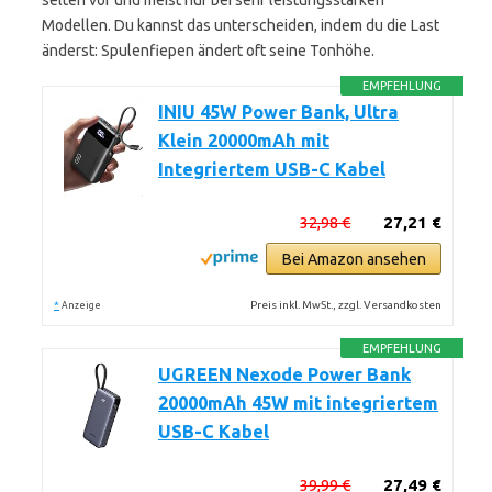
selten vor und meist nur bei sehr leistungsstarken
Modellen. Du kannst das unterscheiden, indem du die Last
änderst: Spulenfiepen ändert oft seine Tonhöhe.
EMPFEHLUNG
INIU 45W Power Bank, Ultra
Klein 20000mAh mit
Integriertem USB-C Kabel
32,98 €
27,21 €
Bei Amazon ansehen
*
Preis inkl. MwSt., zzgl. Versandkosten
Anzeige
EMPFEHLUNG
UGREEN Nexode Power Bank
20000mAh 45W mit integriertem
USB-C Kabel
39,99 €
27,49 €