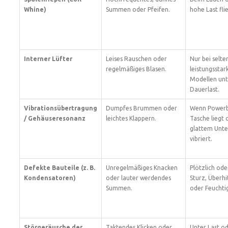
Whine)
Summen oder Pfeifen.
hohe Last flie
Interner Lüfter
Leises Rauschen oder
Nur bei selte
regelmäßiges Blasen.
leistungsstar
Modellen unt
Dauerlast.
Vibrationsübertragung
Dumpfes Brummen oder
Wenn Powerb
/ Gehäuseresonanz
leichtes Klappern.
Tasche liegt 
glattem Unt
vibriert.
Defekte Bauteile (z. B.
Unregelmäßiges Knacken
Plötzlich ode
Kondensatoren)
oder lauter werdendes
Sturz, Überh
Summen.
oder Feuchtig
Störgeräusche der
Taktendes Klicken oder
Unter Last o