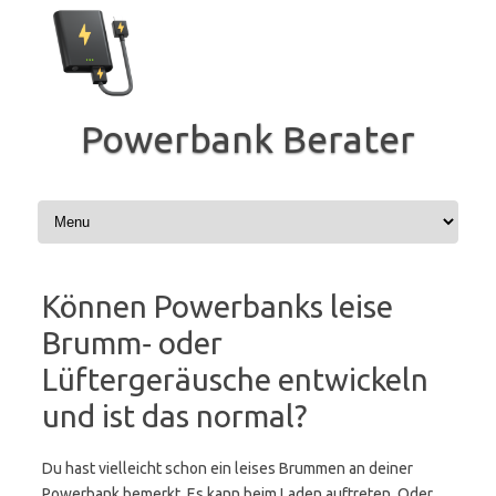
Zum
Inhalt
springen
Powerbank Berater
Können Powerbanks leise
Brumm‑ oder
Lüftergeräusche entwickeln
und ist das normal?
Du hast vielleicht schon ein leises Brummen an deiner
Powerbank bemerkt. Es kann beim Laden auftreten. Oder