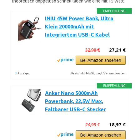
theoretisch doppelt so schnell laden wie eine mit 15 Watt.
EMPFEHLUNG
INIU 45W Power Bank, Ultra
Klein 20000mAh mit
Integriertem USB-C Kabel
32,98 €
27,21 €
Bei Amazon ansehen
*
Preis inkl. MwSt., zzgl. Versandkosten
Anzeige
EMPFEHLUNG
Anker Nano 5000mAh
Powerbank, 22,5W Max,
Faltbarer USB-C Stecker
24,99 €
18,97 €
Bei Amazon ansehen