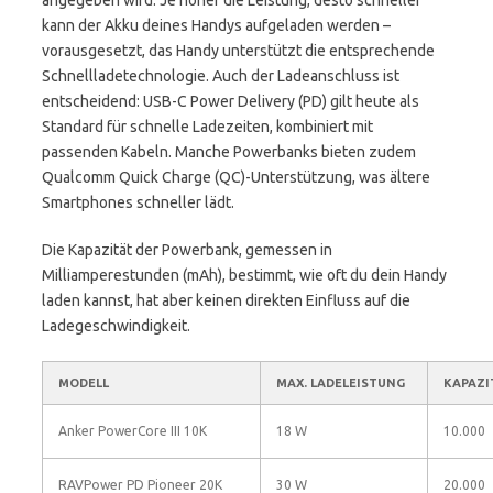
angegeben wird. Je höher die Leistung, desto schneller
kann der Akku deines Handys aufgeladen werden –
vorausgesetzt, das Handy unterstützt die entsprechende
Schnellladetechnologie. Auch der Ladeanschluss ist
entscheidend: USB-C Power Delivery (PD) gilt heute als
Standard für schnelle Ladezeiten, kombiniert mit
passenden Kabeln. Manche Powerbanks bieten zudem
Qualcomm Quick Charge (QC)-Unterstützung, was ältere
Smartphones schneller lädt.
Die Kapazität der Powerbank, gemessen in
Milliamperestunden (mAh), bestimmt, wie oft du dein Handy
laden kannst, hat aber keinen direkten Einfluss auf die
Ladegeschwindigkeit.
MODELL
MAX. LADELEISTUNG
KAPAZI
Anker PowerCore III 10K
18 W
10.000
RAVPower PD Pioneer 20K
30 W
20.000