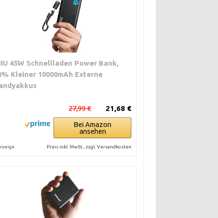
NIU 45W Schnellladen Power Bank,
0% Kleiner 10000mAh Externe
andyakkus
27,99 €
21,68 €
Bei Amazon
ansehen
Preis inkl. MwSt., zzgl. Versandkosten
nzeige