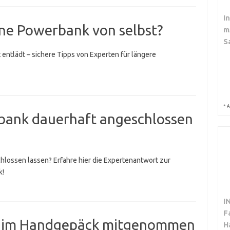
I
ine Powerbank von selbst?
m
S
entlädt – sichere Tipps von Experten für längere
*
A
bank dauerhaft angeschlossen
lossen lassen? Erfahre hier die Expertenantwort zur
k!
I
F
k im Handgepäck mitgenommen
H