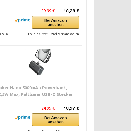
29,99 €
18,29 €
Bei Amazon
ansehen
Preis inkl. MwSt., zzgl. Versandkosten
nzeige
nker Nano 5000mAh Powerbank,
2,5W Max, Faltbarer USB-C Stecker
24,99 €
18,97 €
Bei Amazon
ansehen