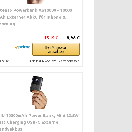
ntenso Powerbank XS10000 - 10000
Ah Externer Akku für iPhone &
amsung
15,19 €
8,98 €
Bei Amazon
ansehen
Preis inkl. MwSt., zzgl. Versandkosten
nzeige
NIU 10000mAh Power Bank, Mini 22.5W
ast Charging USB-C Externe
andyakkus