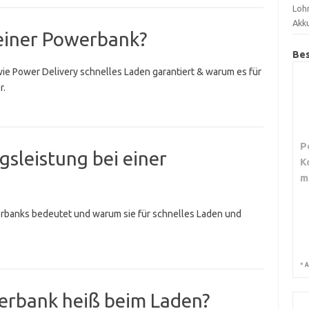
Loh
Akku
einer Powerbank?
Bes
ie Power Delivery schnelles Laden garantiert & warum es für
r.
P
sleistung bei einer
K
m
erbanks bedeutet und warum sie für schnelles Laden und
*
A
erbank heiß beim Laden?