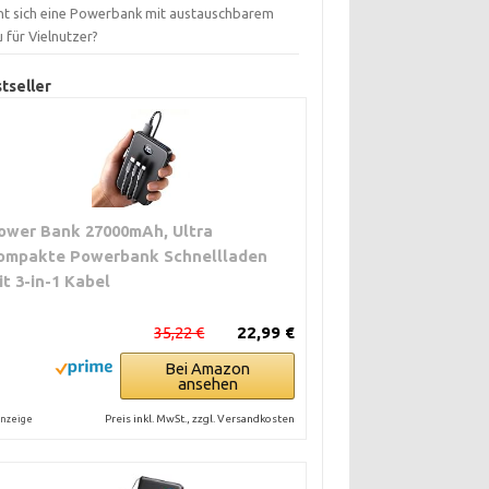
nt sich eine Powerbank mit austauschbarem
 für Vielnutzer?
tseller
ower Bank 27000mAh, Ultra
ompakte Powerbank Schnellladen
it 3-in-1 Kabel
35,22 €
22,99 €
Bei Amazon
ansehen
Preis inkl. MwSt., zzgl. Versandkosten
nzeige