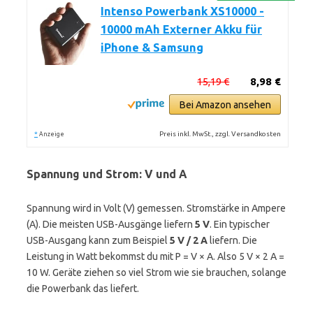
Intenso Powerbank XS10000 -
10000 mAh Externer Akku für
iPhone & Samsung
15,19 €
8,98 €
Bei Amazon ansehen
*
Preis inkl. MwSt., zzgl. Versandkosten
Anzeige
Spannung und Strom: V und A
Spannung wird in Volt (V) gemessen. Stromstärke in Ampere
(A). Die meisten USB-Ausgänge liefern
5 V
. Ein typischer
USB-Ausgang kann zum Beispiel
5 V / 2 A
liefern. Die
Leistung in Watt bekommst du mit P = V × A. Also 5 V × 2 A =
10 W. Geräte ziehen so viel Strom wie sie brauchen, solange
die Powerbank das liefert.