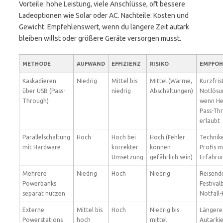
Vorteile: hohe Leistung, viele Anschlüsse, oft bessere
Ladeoptionen wie Solar oder AC. Nachteile: Kosten und
Gewicht. Empfehlenswert, wenn du längere Zeit autark
bleiben willst oder größere Geräte versorgen musst.
METHODE
AUFWAND
EFFIZIENZ
RISIKO
EMPFOH
Kaskadieren
Niedrig
Mittel bis
Mittel (Wärme,
Kurzfris
über USB (Pass-
niedrig
Abschaltungen)
Notlösu
Through)
wenn Her
Pass-Th
erlaubt
Parallelschaltung
Hoch
Hoch bei
Hoch (Fehler
Technike
mit Hardware
korrekter
können
Profis m
Umsetzung
gefährlich sein)
Erfahru
Mehrere
Niedrig
Hoch
Niedrig
Reisend
Powerbanks
Festival
separat nutzen
Notfall-
Externe
Mittel bis
Hoch
Niedrig bis
Längere
Powerstations
hoch
mittel
Autarkie